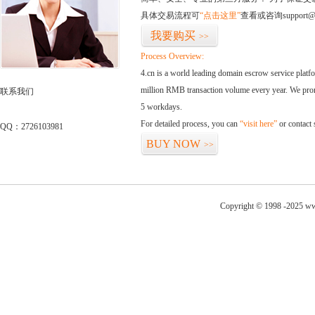
具体交易流程可
“点击这里”
查看或咨询support@
我要购买
>>
Process Overview:
4.cn is a world leading domain escrow service plat
million RMB transaction volume every year. We promi
联系我们
5 workdays.
For detailed process, you can
“visit here”
or contact
QQ：2726103981
BUY NOW
>>
Copyright © 1998 -2025 ww