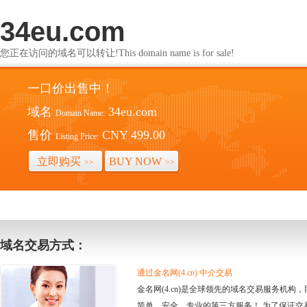
34eu.com
您正在访问的域名可以转让!This domain name is for sale!
一口价出售中！
域名
34eu.com
Domain Name:
售价
CNY 499.00
Listing Price:
立即购买
BUY NOW
>>
>>
域名交易方式：
通过金名网(4.cn) 中介交易
金名网(4.cn)是全球领先的域名交易服务机
简单、安全、专业的第三方服务！ 为了保证交